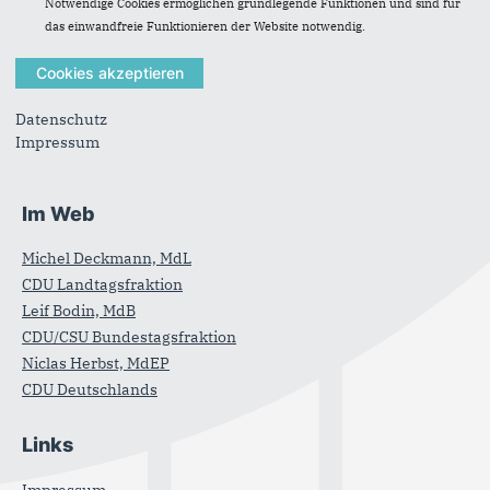
CDU Garding
Notwendige Cookies ermöglichen grundlegende Funktionen und sind für
CDU Nordfriesland
das einwandfreie Funktionieren der Website notwendig.
Hinrich-Fehrs-Str. 2
25813
Husum
Telefon:
04841-905530
Datenschutz
Fax:
04841 - 9055329
Impressum
E-Mail:
post@cdu-nf.de
Im Web
Michel Deckmann, MdL
CDU Landtagsfraktion
Leif Bodin, MdB
CDU/CSU Bundestagsfraktion
Niclas Herbst, MdEP
CDU Deutschlands
Links
Impressum